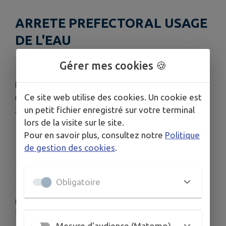
ARRETE PREFECTORAL USAGE
DE L'EAU
Publié le mercredi 01 juillet 2026 - Cardroc
Gérer mes cookies 🍪
Encadrement de l'usage de l'eau selon les
Ce site web utilise des cookies. Un cookie est
modalités précisées dans l'arrêté sécheresse du
un petit fichier enregistré sur votre terminal
26 juin 2026
lors de la visite sur le site.
Pour en savoir plus, consultez notre
Politique
Télécharger la pièce jointe
de gestion des cookies
.
Publié par La Mairie de Cardroc
Obligatoire
PLUS D'INFORMATIONS
https://vigieau.gouv.fr/
Mesure d'audience (Matomo)