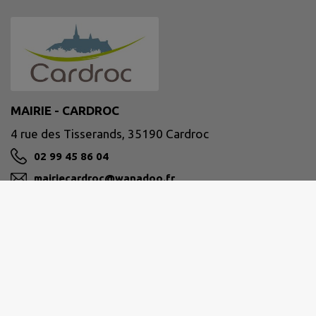
MAIRIE - CARDROC
4 rue des Tisserands, 35190 Cardroc
02 99 45 86 04
mairiecardroc@wanadoo.fr
M'Y RENDRE
www.cardroc.fr/
Site réalisé par
IntraMuros SAS
|
Mentions légales