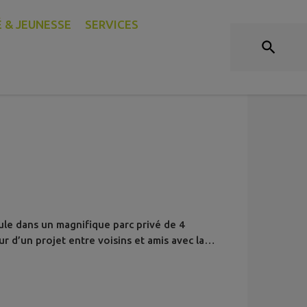
DÉCOUVRIR
 & JEUNESSE
SERVICES
ule dans un magnifique parc privé de 4
r d’un projet entre voisins et amis avec la
ne : le jardinage et l’aménagement du jardin.
vine surprise puisque, avec des moyens de
siteurs cette année-là. Devant...