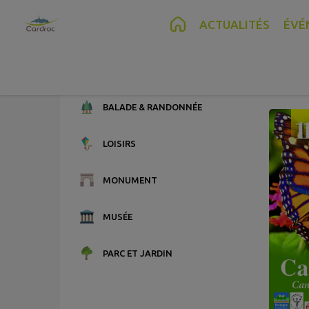
Contenu
Menu
Recherche
Pied de page
ACTUALITÉS
ÉVÉ
M
6 point
BALADE & RANDONNÉE
LOISIRS
MONUMENT
MUSÉE
PARC ET JARDIN