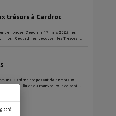
x trésors à Cardroc
nt en pause. Depuis le 17 mars 2025, les
d'infos : Géocaching, découvrir les Trésors de
es
commune, Cardroc proposent de nombreux
écouverte du lin et du chanvre Pour ce sentier,
 la mairie ! Départ de la mairie rue des
s, Cardroc a souhaité mettre son patrimoine
ec le Pays touristique de...
gistré