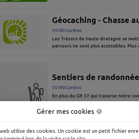
Géocaching - Chasse au
35190 Cardroc
Les Trésors de Haute-Bretagne se mette
parcours ne sont plus accessibles. Plus 
Haute Bretagne
Sentiers de randonné
35190 Cardroc
En plus du GR 37 qui traverse notre 
chemins de ballades : Sentier 1 : A la d
1 GPS (gratuit) est à votre disposition à
Gérer mes cookies 🍪
tisserands. Ancien village de Tisserand
historique en valeur en collaboration av
web utilise des cookies. Un cookie est un petit fichier enre
e terminal lors de la visite sur le site.