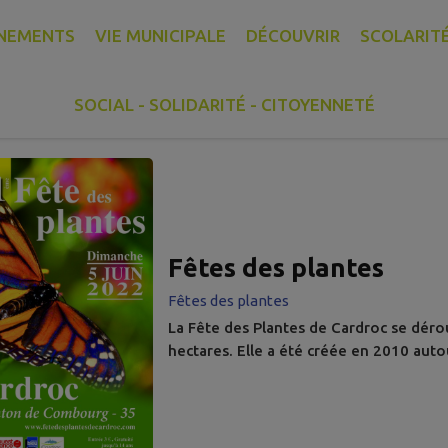
NEMENTS
VIE MUNICIPALE
DÉCOUVRIR
SCOLARITÉ
A COMMUNE
AUX ALENTOURS
SOCIAL - SOLIDARITÉ - CITOYENNETÉ
s d'intérêts trouvés.
Fêtes des plantes
Fêtes des plantes
La Fête des Plantes de Cardroc se déro
hectares. Elle a été créée en 2010 autou
volonté de partager leur passion commu
La première édition en 2011 fut une di
fortune, elle a accueilli près de 2500 vi