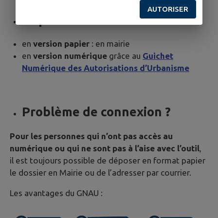
AUTORISER
Déposer votre demande
en
version papier
: en mairie
en
version numérique
grâce au
Guichet
Numérique des Autorisations d’Urbanisme
Problème de connexion ?
Pour les personnes qui n’ont pas accès au
numérique ou qui ne sont pas à l’aise avec l’outil
,
il est toujours possible de déposer en format papier
le dossier en Mairie ou de l’adresser par courrier.
Les avantages du GNAU :