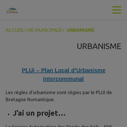
Contenu
Menu
Recherche
Pied de page
ACCUEIL
>
VIE MUNICIPALE
>
URBANISME
URBANISME
PLUi – Plan Local d’Urbanisme
Intercommunal
Les règles d’urbanisme sont régies par le PLUI de
Bretagne Romantique.
J’ai un projet…
Le Service Autorisation des Droits des Sols - ADS -