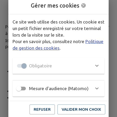
Gérer mes cookies 🍪
Ce site web utilise des cookies. Un cookie est
Pour tous renseignements, il convient de s’adresser
un petit fichier enregistré sur votre terminal
à
la mairie de la commune sur laquelle vos travaux
lors de la visite sur le site.
sont projetés
. La mairie est votre interlocuteur
Pour en savoir plus, consultez notre
Politique
privilégié.
de gestion des cookies
.
Obligatoire
Consulter le document
d’urbanisme en vigueur
Mesure d'audience (Matomo)
en
version papier
: en Mairie
en
version numérique
:
ici
ou sur
geoportail-
urbanisme.gouv.fr
REFUSER
VALIDER MON CHOIX