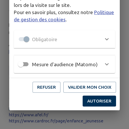
lors de la visite sur le site.
Publié le dimanche 02 novembre 2025 - Cardroc
Pour en savoir plus, consultez notre
Politique
de gestion des cookies
.
Programme de l'espace jeunes de l'AFEL pour les
mois de novenmbre et décembre.
Obligatoire
Attention ! Inscription obligatoire sur le
portail
famille
.
Mesure d'audience (Matomo)
CENTRE SOCIAL ET CULTUREL AFEL
REFUSER
VALIDER MON CHOIX
Publié par Jean-Michel
AUTORISER
PLUS D'INFORMATIONS
https://www.afel.fr/
https://www.cardroc.fr/page/enfance_jeunesse