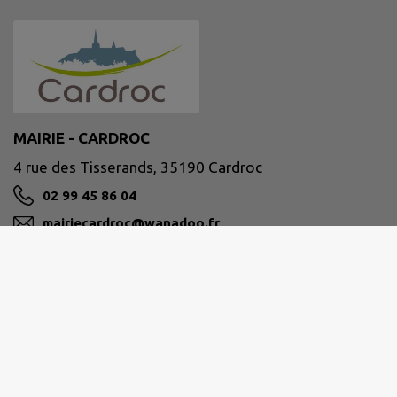
MAIRIE - CARDROC
4 rue des Tisserands, 35190 Cardroc
02 99 45 86 04
mairiecardroc@wanadoo.fr
M'Y RENDRE
www.cardroc.fr/
Site réalisé par
IntraMuros SAS
|
Mentions légales